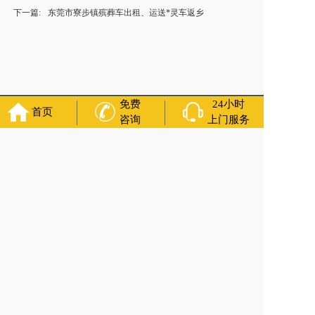
下一篇:
东莞市寮步镇殡葬车出租、运送*灵车返乡
免费
24小时
首页
咨询
上门服务
福寿万年长
官方公众号
400-000-1116
各城市均有服务人员上门服务
24小时上门服务
Copyright 2021 福寿万年长 All Rights Reserved.全站内容均为