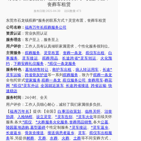
丧葬车租赁
发布日期:2025-04-30
访问数量:473
东莞市
石龙镇
殡葬*服务的联系方式
？
灵堂布置，丧葬车租赁
公司名称：
福寿万年长殡葬服务公司
资质认证
：营业执照认证
服务理念
：客户至上，服务至上
用户评价
：工作人员有认真倾听家属需求，个性化服务很到位。
主营服务
：
殡葬服务
、
灵堂布置
、
丧葬一条龙
、
殡仪车出租
、
白
事服务
、
灵车接运
、
殡葬用品
、
长途跨省*灵车转运
、
火化预
约
，
下葬安葬礼仪服务
，
*殡仪一条龙服务
服务特色
：
墓地销售转让
，
救护车出租
，
病人转运用车
，
长途*
灵车运输
，
跨省骨灰护送
等一系列
殡葬服务
，致力于
殡葬一条龙
全包托管式
管家服务
.
殡葬一条龙
_
殡仪服务公司
_
丧葬用车
-
葬花
网
_
*殡仪*灵车外运
_
全国就近派车
_
长途跨省接送
_
跨省运输
_
快
速稳达
服务时间
：
24小时、全天
用户评价：
工作人员细心耐心，减轻了我们
家属
很多负担。
【
福寿万年长
】提供
:【全国】
白事活动策划
、
临终关怀
、
治丧
协调
、
入殓纳棺
、
设立灵堂
、
*灵车告别
、
*灵车火化
等后续关怀
服务
,各大
*殡仪
、
*火葬服务火化服务
,
丧葬用品销售
,各大
公墓
、
陵园墓地选购
,
墓型墓碑
个性定制服务
,
*灵车接运
、
*灵车返乡
、
长途返乡
、
骨灰盒接送
、
接送病患者返乡
、
灵车
、
殡仪车出租服
务
等
,另提供
树葬
、
天葬
、
水葬
、
火葬
、
土葬
等不同安葬方式，