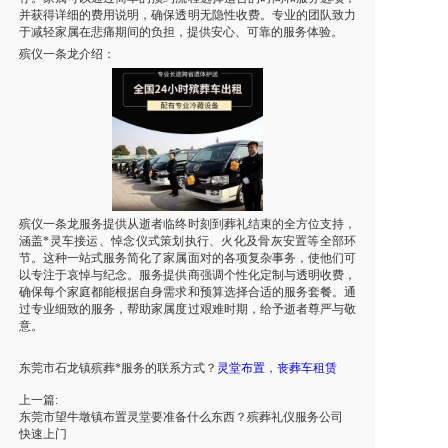
并获得详细的费用说明，确保透明无隐性收费。专业的团队致力
于减轻家属在悲痛期间的负担，提供安心、可靠的服务体验。
殡仪一条龙介绍：
殡仪一条龙服务提供从逝者临终时刻到葬礼结束的全方位支持，
涵盖*灵车接运、悼念仪式策划执行、火化及骨灰安置等全部环
节。这种一站式服务简化了家属面对的各项复杂事务，使他们可
以专注于哀悼与纪念。服务提供商强调个性化定制与透明收费，
确保每个家庭都能根据自身需求和预算选择合适的服务套餐。通
过专业细致的服务，帮助家属度过艰难时期，给予逝者尊严与敬
意。
东莞市
石龙镇
殡葬*服务的联系方式
？
灵堂布置
，
丧葬车租赁
上一篇:
东莞市望牛墩镇布置灵堂要准备什么东西？殡葬礼仪服务公司
快速上门