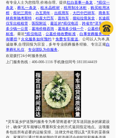
有专业人士为您指导
,价格合理。提供
红白喜事一条龙
，
*殡仪一
条龙
，
葬礼一条龙
，
租水晶棺材
，
租用制冷冰柜
，
购买租用冰
棺
，
祭祀三周年
，
办五周年
，
出殡用车
，
大巴中巴轿车
、
商务车
林肯奔驰考斯特
，
座大巴车
，
面包车
，
接站拉骨灰盒
，
长途殡
45
仪车出租租赁
，
医院附近
，
最近的*殡仪电话
，
跨省市*灵车转运
多少钱一公里
，
墓地价格咨询
，
墓地多少钱一个
，
公墓价格收费
标准
。最近
*殡仪电话
，
公墓价格收费标准
，
白事丧葬服务流程
有哪些
？
火化服务如何预约
？
免费专车接送
。公司以人为本
,真
诚做事,合理回报为宗旨，多年专业殡葬服务经验、专注正规
白
事葬礼礼仪
、
专业团队为你服务
。
欢迎拨打
24小时服务热线
上门服务热线：
400-000-1116 手机微信同号:18118144419
*灵车返乡护送预约服务专为希望将逝者*灵车送回故乡的家庭设
计，确保*灵车能够以尊重和安全的方式返回指定地点。这项服
务包括所有必要的运输安排、法律文件处理以及*灵车的妥善保
存。家属可以通过简单的预约流程选择适合的时间和服务选项，