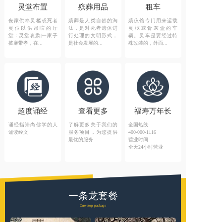
灵堂布置
殡葬用品
租车
丧家供奉灵柩或死者
殡葬是人类自然的淘
殡仪馆专门用来运载
灵位以供吊唁的厅
汰，是对死者遗体进
灵柩或骨灰盒的车
堂：灵堂哀肃|一家子
行处理的文明形式，
辆。灵车是要经过特
披麻带孝，在...
是社会发展的...
殊改装的，外面...
超度诵经
查看更多
福寿万年长
诵经指崇尚佛学的人
了解更多关于我们的
全国热线:
诵读经文
服务项目，为您提供
400-000-1116
最优的服务
营业时间:
全天24小时营业
一条龙套餐
One-stop package