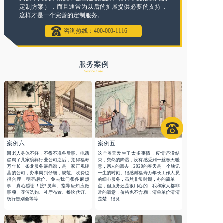
定制方案），而且通常为以后的扩展提供必要的支持，
这样才是一个完善的定制服务。
咨询热线：400-000-1116
服务案例
Service Case
案例六
案例五
因老人身体不好，不得不准备后事。电话
这个春天发生了太多事情，疫情还没结
咨询了几家殡葬行业公司之后，觉得福寿
束，突然的降温，没有感受到一丝春天暖
万年长一条龙服务最靠谱，是一家正规经
意，亲人的离去，2020的春天是一个铭记
营的公司，办事周到仔细，规范。收费也
一生的时刻。很感谢福寿万年长工作人员
很合理，明码标价。免去我们很多麻烦
的细心服务，虽然非常时期，办的简单一
事，真心感谢！接*灵车、指导应知应做
点，但服务还是很用心的，我和家人都非
事项、花篮选购、礼厅布置、餐饮代订、
常的满意，价格也不含糊，清单单价清清
杨行告别会等等...
楚楚，很良...