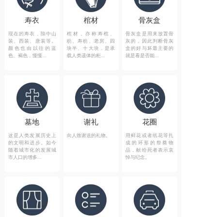
寿衣
棺材
骨灰盒
现在的寿衣，除中山
棺材，亦称寿棺、
骨灰盒是用来放置骨
装、西装、唐装等。
枋、寿枋、老房、四
灰的，因此判断骨灰
颜色也由以往的蓝
块半、十大块，是承
盒的好与坏最主要的
色、褐色，慢慢...
载人类遗体的柜...
就是看是否能...
墓地
谢礼
花圈
这是人类发展历史上
向人致谢送的礼物。
用鲜花或者纸花等扎
的文明和进步。如今
成的环形的祭奠物
随着城市化的发展城
品，献给死者表示哀
市人口的增多...
悼与纪念。