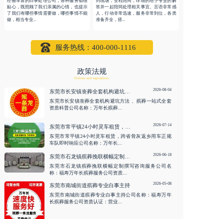
经验丰富的白事处理公司，各种服务都很
到现场，全程陪同，详细的给予专业的解
贴心，既照顾了我们亲属的心情，也提示
答并一起陪同处理相关事宜。言语非常感
了我们有哪些事情需要做，哪些事情不能
人，行动非常迅速，服务非常到位，各类
做，相当专业...
准备齐全，搭...
服务热线：400-000-1116
政策法规
Policies and regulations
2026-08-04
东莞市长安镇丧葬全套机构避坑方法 、殡葬一站式全套资质科普
东莞市长安镇丧葬全套机构避坑方法 、殡葬一站式全套
资质科普公司名称：万年长殡葬...
2026-07-14
东莞市常平镇24小时灵车租赁，跨省骨灰返乡用车正规车队即时响应
东莞市常平镇24小时灵车租赁，跨省骨灰返乡用车正规
车队即时响应公司名称：万年长...
2026-06-18
东莞市石龙镇殡葬挽联横幅定制撰写咨询服务
东莞市石龙镇殡葬挽联横幅定制撰写咨询服务公司名
称：福寿万年长殡葬服务公司资质...
2026-05-08
东莞市南城街道殡葬专业白事主持
东莞市南城街道殡葬专业白事主持公司名称：福寿万年
长殡葬服务公司资质认证：营业...