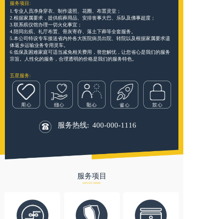
服务项目:
1.专业人员净身穿衣、制作遗照、花圈、布置灵堂；
2.根据家属要求，提供殡葬用品、安排丧事大巴、乐队及佛事超度；
3.联系殡仪馆办理一切火化事宜；
4.陪同出殡、礼厅布置、骨灰寄存、落土下葬等全套服务。
5.本公司特设专车接送省内外各大医院病员出院、转院以及根据家属要求遗
体返乡运输业务专用灵车。
6.低保及困难家庭可适当减免相关费用，替您解忧，让您省心是我们的服务
宗旨。人性化的服务，合理透明的价格是我们的服务特色。
五星服务:
服务热线:
400-000-1116
服务项目
service items