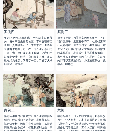
案例四
案例三
至亲本来来上海跟我们一起欢度过春节
服务很不错，布置灵堂的东西很全，不用
的，身体不适去医院检查，不幸确证癌症
我们动脑子，反正都带齐了，包括锡箔啊
晚期，真的接受不了，非常难过。老先生
什么的都有，感觉他们车上要啥有啥。布
身体越来越差，对于在上海办理后事我们
置完了之后和我们说了常规的习俗和需要
一点不懂，幸好现在有互联网，让我们生
的花圈花篮。花篮送过来的花也很新鲜。
活如此便捷，解决了我们很多困难。跟客
家里就放了我们至亲的几个花篮，之后要
服电话沟通后，又见了一面，了解了大概
的都可以直接送到位。办证速度很快，效
的流程，提前准...
率高，服务态...
案例二
案例一
福寿万年长是我在寻找后事办理的时候找
福寿万年长工作人员非常和善，处事稳妥
到的，经过横向对比之后，最终我选择了
周全，让人很安心。本身家属遇到丧事就
福寿万年长，选择的是尊贵套餐，从接送
六神无主，电话联系福寿万年长殡葬礼仪
到最后的告别仪式，都让我感到这是一家
服务公司客服之后，工作人员第一时间感