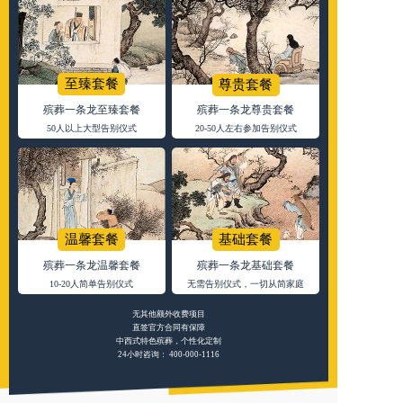
至臻套餐
尊贵套餐
殡葬一条龙至臻套餐
殡葬一条龙尊贵套餐
50人以上大型告别仪式
20-50人左右参加告别仪式
温馨套餐
基础套餐
殡葬一条龙温馨套餐
殡葬一条龙基础套餐
10-20人简单告别仪式
无需告别仪式，一切从简家庭
无其他额外收费项目
直签官方合同有保障
中西式特色殡葬，个性化定制
24小时咨询：
400-000-1116