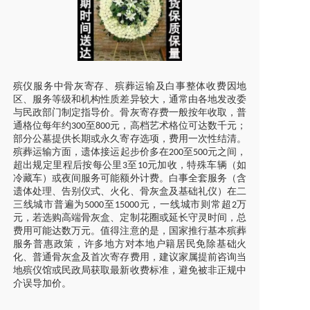
殡仪服务中骨灰寄存、殡葬运输及白事整体收费因地
区、服务等级和机构性质差异较大，通常由各地发改委
与民政部门制定指导价。骨灰寄存费一般按年收取，普
通格位每年约
至
元，高档艺术格位可达数千元；
300
800
部分公墓提供长期或永久寄存选项，费用一次性结清。
殡葬运输方面，遗体接运起步价多在
至
元之间，
200
500
超出规定里程后按每公里
至
元加收，特殊车辆（如
3
10
冷藏车）或夜间服务可能额外计费。白事全套服务（含
遗体处理、告别仪式、火化、骨灰盒及基础礼仪）在二
三线城市普遍为
至
元，一线城市则常超
万
5000
15000
2
元，若选购高端骨灰盒、定制花圈或延长守灵时间，总
费用可能达数万元。值得注意的是，国家推行基本殡葬
服务普惠政策，许多地方对本地户籍居民免除基础火
化、普通骨灰盒及首次寄存费用，建议家属提前咨询当
地殡仪馆或民政局获取最新收费标准，避免被非正规中
介误导加价。