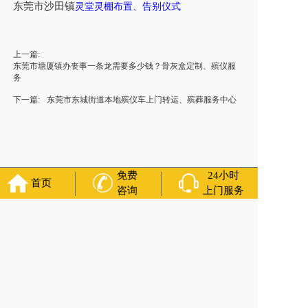
东莞市沙田镇
灵堂灵棚布置
、
告别仪式
上一篇:
东莞市塘厦镇办丧事一条龙需要多少钱？骨灰盒定制、殡仪服
务
下一篇:
东莞市东城街道本地殡仪车上门转运、殡葬服务中心
免费
24小时
首页
咨询
上门服务
福寿万年长
官方公众号