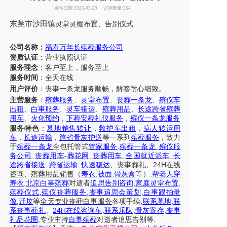
发布日期:2026-03-29
访问数量:364
东莞市沙田镇
灵堂灵棚布置
、
告别仪式
公司名称：
福寿万年长殡葬服务公司
资质认证
：营业执照认证
服务理念
：客户至上，服务至上
服务时间
：全天在线
用户评价
：丧事一条龙服务
顺畅，解答耐心细致。
主营服务
：
殡葬服务
、
灵堂布置
、
丧葬一条龙
、
殡仪车
出租
、
白事服务
、
灵车接运
、
殡葬用品
、
长途跨省殡葬
用车
、
火化预约
，
下葬安葬礼仪服务
，
殡仪一条龙服务
服务特色
：
墓地销售转让
，
救护车出租
，
病人转运用
车
，
长途运输
，
跨省骨灰护送
等一系列
殡葬服务
，致力
于
殡葬一条龙
全包托管式
管家服务
.
殡葬一条龙
_
殡仪服
务公司
_
丧葬用车
-
葬花网
_
丧葬用车
_
全国就近派车
_
长
24H
途跨省接送
_
跨省运输
_
快速稳达
、
丧事葬礼
、
在线
,
,
,
咨询
、
殡葬
用品销售
（
寿衣
被面
骨灰盒
等）
帮老人穿
,
,
,
寿衣
北京白事殡葬
对逝者
追思告别咨询
家庭灵堂布置
,
,
,
殡葬仪式
殡仪丧葬服务
丧事追思会策划
白事跟拍录
,
,
,
像
迁坟
等
全天
专业丧葬白事服务
各项手续
联系墓地
联
24H
,
,
,
系丧事葬礼
、
在线咨询车
联系乐队
骨灰寄存
丧事
,
.
礼品花圈
专业主持
白事殡葬
对逝者追思告别等