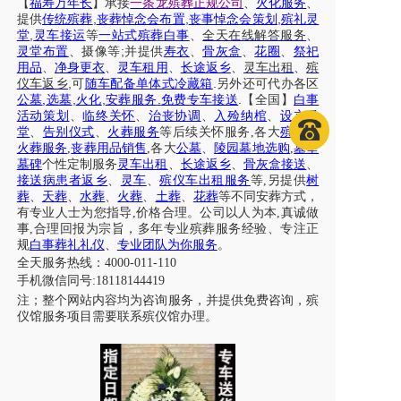
【
福寿万年长
】
承接
一条龙殡葬正规公司
、
火化服务
、
,
,
,
提供
传统殡葬
丧葬悼念会布置
丧事悼念会策划
殡礼灵
,
堂
灵车接运
等
一站式殡葬白事
、
全天在线解答服务
、
;
灵堂布置
、摄像等
并提供
寿衣
、
骨灰盒
、
花圈
、
祭祀
用品
、
净身更衣
、
灵车租用
、
长途返乡
、
灵车出租
、
殡
,
.
仪车
返乡
可
随车配备单体式冷藏箱
另外还可代办各区
,
,
,
.
.
公墓
选墓
火化
安葬服务
免费专车接送
【全国】
白事
活动策划
、
临终关怀
、
治丧协调
、
入殓纳棺
、
设立灵
堂
、
告别仪式
、
火葬服务
等后续关怀服务
,各大
殡仪
、
火葬服务
,
丧葬用品销售
,各大
公墓
、
陵园墓地选购
,
墓型
墓碑
个性定制服务
灵车出租
、
长途返乡
、
骨灰盒接送
、
接送病患者返乡
、
灵车
、
殡仪车出租服务
等
,另提供
树
葬
、
天葬
、
水葬
、
火葬
、
土葬
、
花葬
等不同安葬方式，
有专业人士为您指导,价格合理。公司以人为本,真诚做
事,合理回报为宗旨，多年专业殡葬服务经验、专注正
规
白事葬礼礼仪
、
专业团队为你服务
。
全天服务热线：
4000-011-110
手机微信同号
:18118144419
注；整个网站内容均为咨询服务，并提供免费咨询，殡
仪馆服务项目需要联系殡仪馆办理。