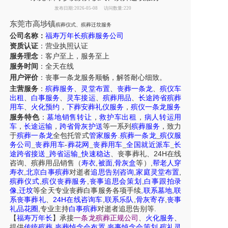
发布日期:2026-05-08
访问数量:220
东莞市高埗镇
殡葬仪式、殡葬迁坟服务
公司名称：
福寿万年长殡葬服务公司
资质认证
：营业执照认证
服务理念
：客户至上，服务至上
服务时间
：全天在线
用户评价
：丧事一条龙服务
顺畅，解答耐心细致。
主营服务
：
殡葬服务
、
灵堂布置
、
丧葬一条龙
、
殡仪车
出租
、
白事服务
、
灵车接运
、
殡葬用品
、
长途跨省殡葬
用车
、
火化预约
，
下葬安葬礼仪服务
，
殡仪一条龙服务
服务特色
：
墓地销售转让
，
救护车出租
，
病人转运用
车
，
长途运输
，
跨省骨灰护送
等一系列
殡葬服务
，致力
于
殡葬一条龙
全包托管式
管家服务
.
殡葬一条龙
_
殡仪服
务公司
_
丧葬用车
-
葬花网
_
丧葬用车
_
全国就近派车
_
长
24H
途跨省接送
_
跨省运输
_
快速稳达
、
丧事葬礼
、
在线
,
,
,
咨询
、
殡葬
用品销售
（
寿衣
被面
骨灰盒
等）
帮老人穿
,
,
,
寿衣
北京白事殡葬
对逝者
追思告别咨询
家庭灵堂布置
,
,
,
殡葬仪式
殡仪丧葬服务
丧事追思会策划
白事跟拍录
,
,
,
像
迁坟
等
全天
专业丧葬白事服务
各项手续
联系墓地
联
24H
,
,
,
系丧事葬礼
、
在线咨询车
联系乐队
骨灰寄存
丧事
,
.
礼品花圈
专业主持
白事殡葬
对逝者追思告别等
【
福寿万年长
】
承接
一条龙殡葬正规公司
、
火化服务
、
,
,
,
提供
传统殡葬
丧葬悼念会布置
丧事悼念会策划
殡礼灵