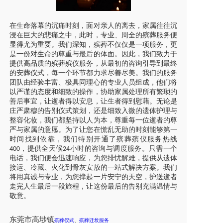
在生命落幕的沉痛时刻，面对亲人的离去，家属往往沉
浸在巨大的悲痛之中，此时，专业、周全的殡葬服务便
显得尤为重要。我们深知，殡葬不仅仅是一项服务，更
是一份对生命的尊重与最后的体面。因此，我们致力于
提供高品质的殡葬殡仪服务，从最初的咨询引导到最终
的安葬仪式，每一个环节都力求尽善尽美。我们的服务
团队由经验丰富、极具同理心的专业人员组成，他们将
以严谨的态度和细致的操作，协助家属处理所有繁琐的
善后事宜，让逝者得以安息，让生者得到慰藉。无论是
庄严肃穆的告别仪式策划，还是细致入微的遗体护理与
整容化妆，我们都坚持以人为本，尊重每一位逝者的尊
严与家属的意愿。为了让您在慌乱无助的时刻能够第一
时间找到依靠，我们特别开通了殡葬殡仪服务热线
，提供全天候
小时的咨询与调度服务。只需一个
400
24
电话，我们便会迅速响应，为您排忧解难，提供从遗体
接运、冷藏、火化到骨灰安放的一站式解决方案。我们
将用真诚与专业，为您撑起一片安宁的天空，护送逝者
走完人生最后一段旅程，让这份最后的告别充满温情与
敬意。
东莞市高埗镇
殡葬仪式
、
殡葬迁坟服务