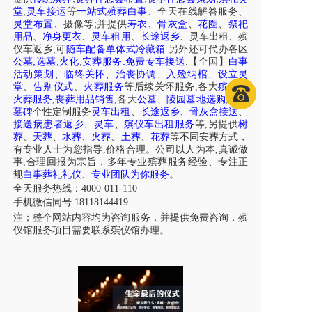
,
堂
灵车接运
等
一站式殡葬白事
、
全天在线解答服务
、
;
灵堂布置
、摄像等
并提供
寿衣
、
骨灰盒
、
花圈
、
祭祀
用品
、
净身更衣
、
灵车租用
、
长途返乡
、
灵车出租
、
殡
,
.
仪车
返乡
可
随车配备单体式冷藏箱
另外还可代办各区
,
,
,
.
.
公墓
选墓
火化
安葬服务
免费专车接送
【全国】
白事
活动策划
、
临终关怀
、
治丧协调
、
入殓纳棺
、
设立灵
堂
、
告别仪式
、
火葬服务
等后续关怀服务,各大
殡仪
、
火葬服务
,
丧葬用品销售
,各大
公墓
、
陵园墓地选购
,
墓型
墓碑
个性定制服务
灵车出租
、
长途返乡
、
骨灰盒接送
、
接送病患者返乡
、
灵车
、
殡仪车出租服务
等,另提供
树
葬
、
天葬
、
水葬
、
火葬
、
土葬
、
花葬
等不同安葬方式，
有专业人士为您指导,价格合理。公司以人为本,真诚做
事,合理回报为宗旨，多年专业殡葬服务经验、专注正
规
白事葬礼礼仪
、
专业团队为你服务
。
全天服务热线：4000-011-110
手机微信同号:18118144419
注；整个网站内容均为咨询服务，并提供免费咨询，殡
仪馆服务项目需要联系殡仪馆办理。