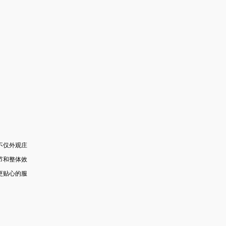
不仅外观庄
节和整体效
更贴心的服