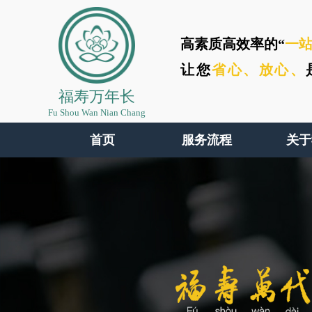
高素质高效率的“
一
让您
省心、
放心、
福寿万年长
Fu Shou Wan Nian Chang
首页
服务流程
关于