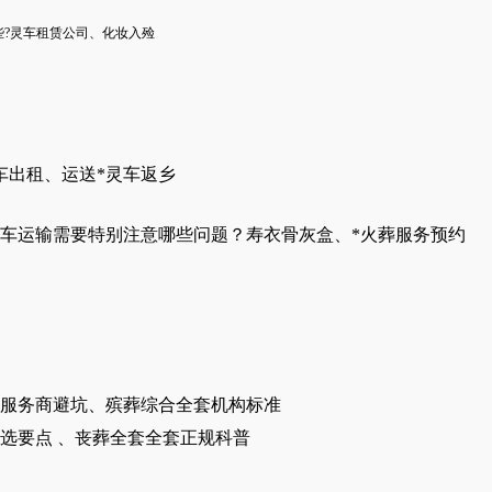
些
?
灵车
租赁公司
、
化妆入殓
车出租、运送*灵车返乡
灵车运输需要特别注意哪些问题？寿衣骨灰盒、*火葬服务预约
服务商避坑、殡葬综合全套机构标准
选要点 、丧葬全套全套正规科普