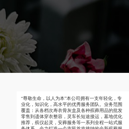
“尊敬生命，以人为本”本公司拥有一支年轻化，专
业化，知识化，高水平的优秀服务团队。业务范围
覆盖：从各档次寿衣骨灰盒及各种殡葬用品的批发
零售到遗体穿衣整容，灵车长短途接运，墓地优化
推荐，殡仪起灵，安葬服务等一系列全程一站式服
务体系，全力打造一个市民首肯接纳的全新殡葬服