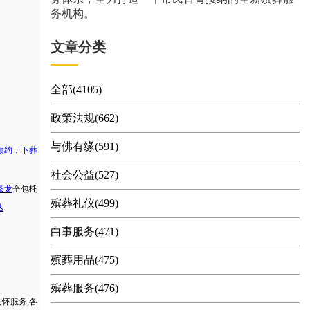
务机构。
文章分类
全部(4105)
政策法规(662)
与佛有缘(591)
预约
，
下葬
社会公益(527)
条龙
全包托
殡葬礼仪(499)
达
白事服务(471)
殡葬用品(475)
殡葬服务(476)
关怀服务
,各