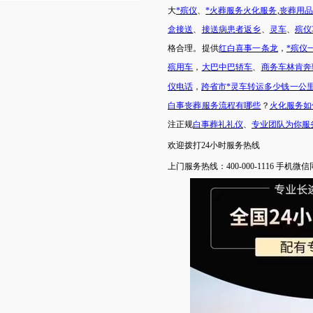
大
*殡仪
、
*火葬服务火化服务
,
丧葬用品
盒接送
、
接送病患者返乡
、
灵车
、
殡仪
格合理。提供
红白喜事一条龙
，
*殡仪
殡用车
，
大巴中巴轿车
、
商务车林肯奔
仪电话
，
跨省市*灵车转运多少钱一公
白事丧葬服务流程有哪些
？
火化服务如
注正规
白事葬礼礼仪
、
专业团队为你服
欢迎拨打
24小时服务热线
上门服务热线：
400-000-1116 手机微信同