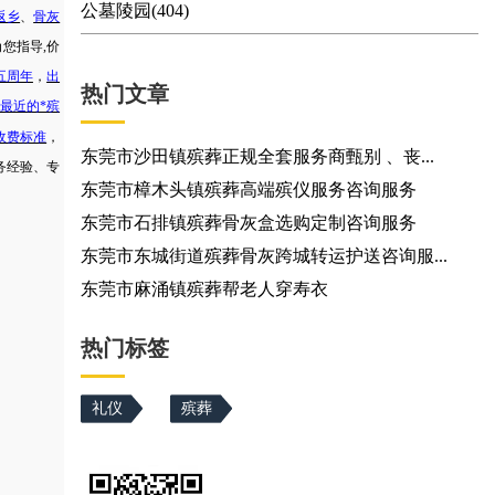
公墓陵园(404)
返乡
、
骨灰
为您指导
,价
五周年
，
出
热门文章
最近的*殡
收费标准
，
东莞市沙田镇殡葬正规全套服务商甄别 、丧...
务经验、专
东莞市樟木头镇殡葬高端殡仪服务咨询服务
东莞市石排镇殡葬骨灰盒选购定制咨询服务
东莞市东城街道殡葬骨灰跨城转运护送咨询服...
东莞市麻涌镇殡葬帮老人穿寿衣
热门标签
礼仪
殡葬