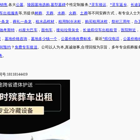
销售
,各大
公墓
、
陵园墓地选购
,
墓型墓碑
个性定制服务
,
*灵车接运
、
*灵车返乡
、
长途
车出租服务
等
,另提供
树葬
、
天葬
、
水葬
、
火葬
、
土葬
等不同安葬方式，有专业人士
一条龙
，
葬礼一条龙
，
租水晶棺材
，
租用制冷冰柜
，
购买租用冰棺
，
祭祀三周年
，
办
驰考斯特
，
座大巴车
，
面包车
，
接站拉骨灰盒
，
长途殡仪车出租租赁
，
医院附近
，
45
里
，
墓地价格咨询
，
墓地多少钱一个
，
公墓价格收费标准
。最近
*殡仪电话
，
公墓价格
何预约
？
免费专车接送
。公司以人为本
,真诚做事,合理回报为宗旨，多年专业殡葬服
务
。
号:18118144419