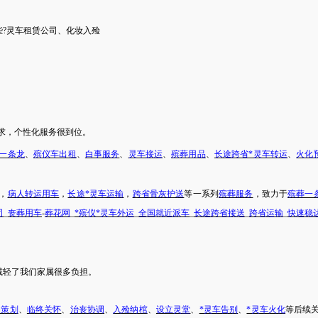
些
?灵车
租赁公司
、
化妆入殓
求，个性化服务很到位。
一条龙
、
殡仪车出租
、
白事服务
、
灵车接运
、
殡葬用品
、
长途跨省*灵车转运
、
火化
，
病人转运用车
，
长途*灵车运输
，
跨省骨灰护送
等一系列
殡葬服务
，致力于
殡葬一
司
_
丧葬用车
-
葬花网
_
*殡仪*灵车外运
_
全国就近派车
_
长途跨省接送
_
跨省运输
_
快速稳
减轻了我们
家属
很多负担。
动策划
、
临终关怀
、
治丧协调
、
入殓纳棺
、
设立灵堂
、
*灵车告别
、
*灵车火化
等后续