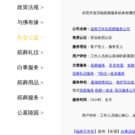
政策法规
>
东莞市
道滘镇
殡葬服务机构有哪
与佛有缘
>
公司名称：
福寿万年长殡葬服务公司
社会公益
>
资质认证
：营业执照认证
服务理念
：客户至上，服务至上
殡葬礼仪
>
用户评价
：工作人员有认真倾听家属需
主营服务
：
殡葬服务
、
灵堂布置
、
丧葬
白事服务
>
安葬礼仪服务
，
*殡仪一条龙服务
殡葬用品
>
服务特色
：
墓地销售转让
，
救护车出租
管式
管家服务
.
殡葬一条龙
_
殡仪服务公
殡葬服务
>
服务时间
：
24小时、全天
公墓陵园
>
用户评价：
工作人员细心耐心，
【
福寿万年长
】提供
:【全国】
白事活