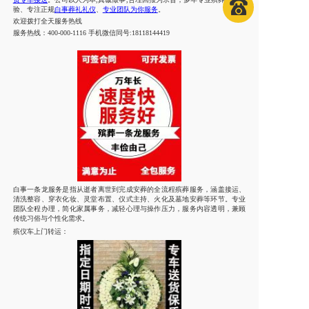
验、专注正规
白事葬礼礼仪
、
专业团队为你服务
。
欢迎拨打
全天
服务热线
服务热线：
400-000-1116 手机微信同号:18118144419
白事一条龙服务是指从逝者离世到完成安葬的全流程殡葬服务，涵盖接运、
清洗整容、穿衣化妆、灵堂布置、仪式主持、火化及墓地安葬等环节。专业
团队全程办理，简化家属事务，减轻心理与操作压力，服务内容透明，兼顾
传统习俗与个性化需求。
殡仪车上门转运：