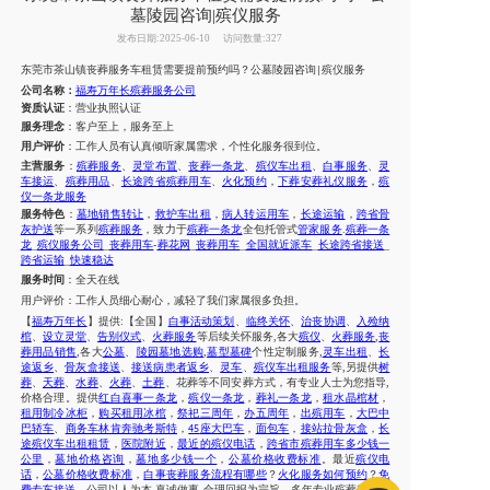
墓陵园咨询|殡仪服务
发布日期:2025-06-10
访问数量:327
东莞市
茶山镇
丧葬服务车租赁需要提前预约吗
？
公墓陵园
咨询
殡仪服务
|
公司名称：
福寿万年长殡葬服务公司
资质认证
：营业执照认证
服务理念
：客户至上，服务至上
用户评价
：工作人员有认真倾听家属需求，个性化服务很到位。
主营服务
：
殡葬服务
、
灵堂布置
、
丧葬一条龙
、
殡仪车出租
、
白事服务
、
灵
车接运
、
殡葬用品
、
长途跨省
殡葬用车
、
火化预约
，
下葬安葬礼仪服务
，
殡
仪一条龙服务
服务特色
：
墓地销售转让
，
救护车出租
，
病人转运用车
，
长途运输
，
跨省骨
灰护送
等一系列
殡葬服务
，致力于
殡葬一条龙
全包托管式
管家服务
.
殡葬一条
龙
_
殡仪服务公司
_
丧葬用车
-
葬花网
_
丧葬用车
_
全国就近派车
_
长途跨省接送
_
跨省运输
_
快速稳达
服务时间
：
全天在线
用户评价：
工作人员细心耐心，减轻了我们
家属
很多负担。
【
福寿万年长
】提供
:【全国】
白事活动策划
、
临终关怀
、
治丧协调
、
入殓纳
棺
、
设立灵堂
、
告别仪式
、
火葬服务
等后续关怀服务
,各大
殡仪
、
火葬服务
,
丧
葬用品销售
,各大
公墓
、
陵园墓地选购
,
墓型墓碑
个性定制服务
,
灵车出租
、
长
途返乡
、
骨灰盒接送
、
接送病患者返乡
、
灵车
、
殡仪车出租服务
等
,另提供
树
葬
、
天葬
、
水葬
、
火葬
、
土葬
、
花葬
等不同安葬方式，有专业人士为您指导
,
价格合理。提供
红白喜事一条龙
，
殡仪一条龙
，
葬礼一条龙
，
租水晶棺材
，
租用制冷冰柜
，
购买租用冰棺
，
祭祀三周年
，
办五周年
，
出殡用车
，
大巴中
巴轿车
、
商务车林肯奔驰考斯特
，
座大巴车
，
面包车
，
接站拉骨灰盒
，
长
45
途殡仪车出租租赁
，
医院附近
，
最近的殡仪电话
，
跨省市
殡葬用车
多少钱一
公里
，
墓地价格咨询
，
墓地多少钱一个
，
公墓价格收费标准
。最近
殡仪电
话
，
公墓价格收费标准
，
白事丧葬服务流程有哪些
？
火化服务如何预约
？
免
费专车接送
。公司以人为本
,真诚做事,合理回报为宗旨，多年专业殡葬服务经