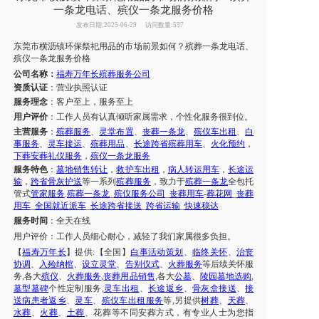
一条龙电话、殡仪一条龙服务价格
发布日期:2025-06-29
访问数量:537
东莞市
横沥镇
环保祭祀用品的市场前景如何？
殡葬一条龙电话
、
殡仪一条龙服务价格
公司名称：
福寿万年长殡葬服务公司
资质认证
：营业执照认证
服务理念
：客户至上，服务至上
用户评价
：工作人员有认真倾听家属需求，个性化服务很到位。
主营服务
：
殡葬服务
、
灵堂布置
、
丧葬一条龙
、
殡仪车出租
、
白
事服务
、
灵车接运
、
殡葬用品
、
长途跨省
殡葬用车
、
火化预约
，
下葬安葬礼仪服务
，
殡仪一条龙服务
服务特色
：
墓地销售转让
，
救护车出租
，
病人转运用车
，
长途运
输
，
跨省骨灰护送
等一系列
殡葬服务
，致力于
殡葬一条龙
全包托
管式
管家服务
.
殡葬一条龙
_
殡仪服务公司
_
丧葬用车
-
葬花网
_
丧葬
用车
_
全国就近派车
_
长途跨省接送
_
跨省运输
_
快速稳达
服务时间
：
全天在线
用户评价：
工作人员细心耐心，减轻了我们
家属
很多负担。
【
福寿万年长
】提供
:【全国】
白事活动策划
、
临终关怀
、
治丧
协调
、
入殓纳棺
、
设立灵堂
、
告别仪式
、
火葬服务
等后续关怀服
务
,各大
殡仪
、
火葬服务
,
丧葬用品销售
,各大
公墓
、
陵园墓地选购
,
墓型墓碑
个性定制服务
,
灵车出租
、
长途返乡
、
骨灰盒接送
、
接
送病患者返乡
、
灵车
、
殡仪车出租服务
等
,另提供
树葬
、
天葬
、
水葬
、
火葬
、
土葬
、
花葬
等不同安葬方式，有专业人士为您指