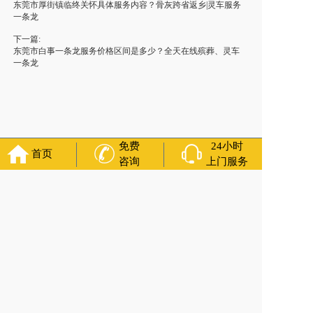
东莞市厚街镇临终关怀具体服务内容？骨灰跨省返乡|灵车服务
一条龙
下一篇:
东莞市白事一条龙服务价格区间是多少？全天在线殡葬、灵车
一条龙
免费
24小时
首页
咨询
上门服务
福寿万年长
官方公众号
400-000-1116
各城市均有服务人员上门服务