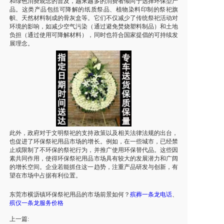
和绿色消费观念的普及，越来越多的消费者倾向于选择环保型产
品。这类产品包括可降解的纸质祭品、植物染料印制的祭祀旗
帜、天然材料制成的骨灰盒等。它们不仅减少了传统祭祀活动对
环境的影响，如减少空气污染（通过避免焚烧塑料制品）和土地
负担（通过使用可降解材料），同时也符合国家提倡的可持续发
展理念。
此外，政府对于文明祭祀的支持政策以及相关法律法规的出台，
也促进了环保祭祀用品市场的增长。例如，在一些城市，已经禁
止或限制了不环保的祭祀行为，并推广使用环保替代品。这些因
素共同作用，使得环保祭祀用品市场具有较大的发展潜力和广阔
的增长空间。企业若能抓住这一趋势，注重产品研发与创新，有
望在市场中占据有利位置。
东莞市
横沥镇
环保祭祀用品的市场前景如何？
殡葬一条龙电话
、
殡仪一条龙服务价格
上一篇: