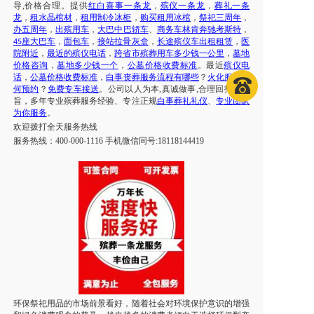
导
,价格合理。提供
红白喜事一条龙
，
殡仪一条龙
，
葬礼一条
龙
，
租水晶棺材
，
租用制冷冰柜
，
购买租用冰棺
，
祭祀三周年
，
办五周年
，
出殡用车
，
大巴中巴轿车
、
商务车林肯奔驰考斯特
，
座大巴车
，
面包车
，
接站拉骨灰盒
，
长途殡仪车出租租赁
，
医
45
院附近
，
最近的殡仪电话
，
跨省市
殡葬用车
多少钱一公里
，
墓地
价格咨询
，
墓地多少钱一个
，
公墓价格收费标准
。最近
殡仪电
话
，
公墓价格收费标准
，
白事丧葬服务流程有哪些
？
火化服务如
何预约
？
免费专车接送
。公司以人为本
,真诚做事,合理回报为宗
旨，多年专业殡葬服务经验、专注正规
白事葬礼礼仪
、
专业团队
为你服务
。
欢迎拨打
全天
服务热线
服务热线：
400-000-1116 手机微信同号:18118144419
环保祭祀用品的市场前景看好，随着社会对环境保护意识的增强