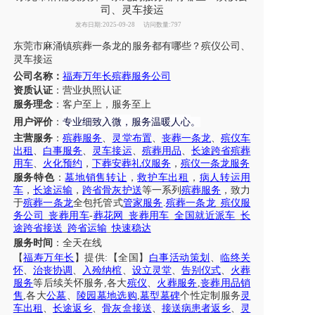
司、灵车接运
发布日期:2025-09-28
访问数量:797
东莞市
麻涌镇
殡葬一条龙的服务都有哪些？殡仪公司、
灵车
接运
公司名称：
福寿万年长殡葬服务公司
资质认证
：营业执照认证
服务理念
：客户至上，服务至上
专业细致入微，服务温暖人心
用户评价
：
。
主营服务
：
殡葬服务
、
灵堂布置
、
丧葬一条龙
、
殡仪车
出租
、
白事服务
、
灵车接运
、
殡葬用品
、
长途跨省殡葬
用车
、
火化预约
，
下葬安葬礼仪服务
，
殡仪一条龙服务
服务特色
：
墓地销售转让
，
救护车出租
，
病人转运用
车
，
长途运输
，
跨省骨灰护送
等一系列
殡葬服务
，致力
于
殡葬一条龙
全包托管式
管家服务
.
殡葬一条龙
_
殡仪服
务公司
_
丧葬用车
-
葬花网
_
丧葬用车
_
全国就近派车
_
长
途跨省接送
_
跨省运输
_
快速稳达
服务时间
：全天在线
【
福寿万年长
】提供
:【全国】
白事活动策划
、
临终关
怀
、
治丧协调
、
入殓纳棺
、
设立灵堂
、
告别仪式
、
火葬
服务
等后续关怀服务
,各大
殡仪
、
火葬服务
,
丧葬用品销
售
,各大
公墓
、
陵园墓地选购
,
墓型墓碑
个性定制服务
灵
车出租
、
长途返乡
、
骨灰盒接送
、
接送病患者返乡
、
灵