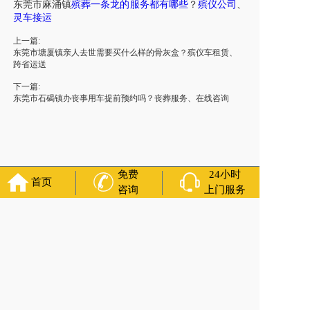
东莞市
麻涌镇
殡葬一条龙的服务都有哪些
？
殡仪公司
、
灵车
接运
上一篇:
东莞市塘厦镇亲人去世需要买什么样的骨灰盒？殡仪车租赁、
跨省运送
下一篇:
东莞市石碣镇办丧事用车提前预约吗？丧葬服务、在线咨询
免费
24小时
首页
咨询
上门服务
福寿万年长
官方公众号