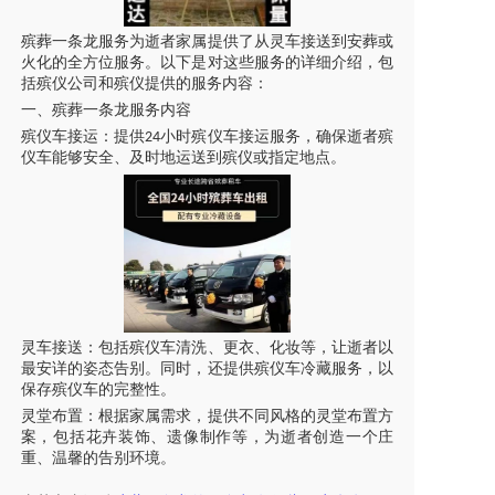
殡葬一条龙服务为逝者家属提供了从
灵车接送
到安葬或
火化的全方位服务。以下是对这些服务的详细介绍，包
括殡仪公司和殡仪提供的服务内容：
一、殡葬一条龙服务内容
殡仪车
接运：提供
小时
殡仪车
接运服务，确保逝者
殡
24
仪车
能够安全、及时地运送到殡仪或指定地点。
灵车接送
：包括
殡仪车
清洗、更衣、化妆等，让逝者以
最安详的姿态告别。同时，还提供
殡仪车
冷藏服务，以
保存
殡仪车
的完整性。
灵堂布置：根据家属需求，提供不同风格的灵堂布置方
案，包括花卉装饰、遗像制作等，为逝者创造一个庄
重、温馨的告别环境。