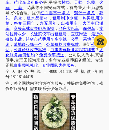
车
、
殡仪车出租服务
等
,另提供
树葬
、
天葬
、
水葬
、
火
葬
、
土葬
、花葬等不同安葬方式，有专业人士为您指
导
,价格合理。提供
红白喜事一条龙
，
殡仪一条龙
，
葬
礼一条龙
，
租水晶棺材
，
租用制冷冰柜
，
购买租用冰
棺
，
祭祀三周年
，
办五周年
，
出殡用车
，
大巴中巴轿
车
、
商务车林肯奔驰考斯特
，
座大巴车
，
面包车
，
接
45
站拉骨灰盒
，
长途殡仪车出租租赁
，
医院附近
，
最近的
殡仪电话
，
跨省市殡葬用车多少钱一公里
，
墓地价格咨
询
，
墓地多少钱一个
，
公墓价格收费标准
。最近
殡仪电
话
，
公墓价格收费标准
，
白事丧葬服务流程有哪些
？
火
化服务如何预约
？
免费专车接送
。公司以人为本
,真诚
做事,合理回报为宗旨，多年专业殡葬服务经验、专注
正规
白事葬礼礼仪
、
专业团队为你服务
。
全天服务热线
：
4000-011-110
手机微信同
号
:18118144419
注；
整个网站内容均为咨询服务，并提供免费咨询，殡
仪馆服务项目需要联系殡仪馆办理
。